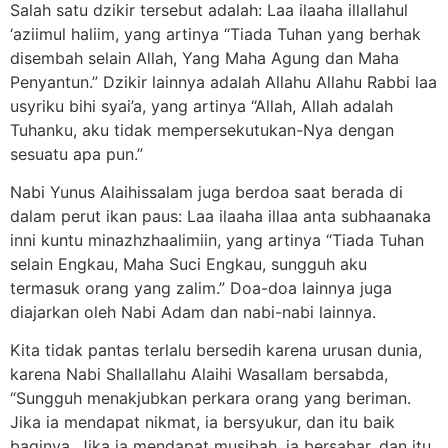
Salah satu dzikir tersebut adalah: Laa ilaaha illallahul
‘aziimul haliim, yang artinya “Tiada Tuhan yang berhak
disembah selain Allah, Yang Maha Agung dan Maha
Penyantun.” Dzikir lainnya adalah Allahu Allahu Rabbi laa
usyriku bihi syai’a, yang artinya “Allah, Allah adalah
Tuhanku, aku tidak mempersekutukan-Nya dengan
sesuatu apa pun.”
Nabi Yunus Alaihissalam juga berdoa saat berada di
dalam perut ikan paus: Laa ilaaha illaa anta subhaanaka
inni kuntu minazhzhaalimiin, yang artinya “Tiada Tuhan
selain Engkau, Maha Suci Engkau, sungguh aku
termasuk orang yang zalim.” Doa-doa lainnya juga
diajarkan oleh Nabi Adam dan nabi-nabi lainnya.
Kita tidak pantas terlalu bersedih karena urusan dunia,
karena Nabi Shallallahu Alaihi Wasallam bersabda,
“Sungguh menakjubkan perkara orang yang beriman.
Jika ia mendapat nikmat, ia bersyukur, dan itu baik
baginya. Jika ia mendapat musibah, ia bersabar, dan itu