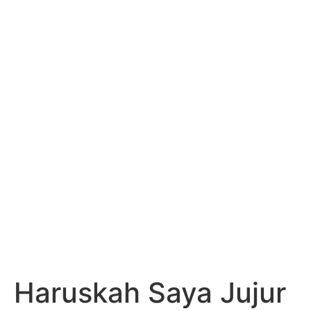
Beranda
Profil
Artikel
Aqidah
Umroh & Haji
Fiqih
Muamalah
Zakat
Rumah Tangga
Hasil Fatwa
Tanya Jawab
PDF Sidang Fatwa
Tanyakan
Haruskah Saya Jujur