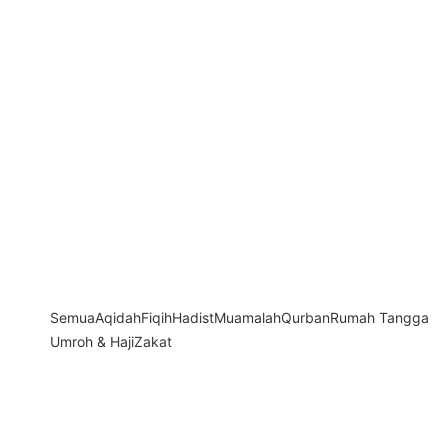
Semua
Aqidah
Fiqih
Hadist
Muamalah
Qurban
Rumah Tangga
Umroh & Haji
Zakat
Apakah Orang yang Telah Meninggal
Mengetahui Siapa yang Mendoakannya?