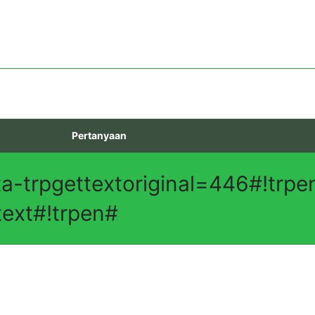
Pertanyaan
ta-trpgettextoriginal=446#!trp
text#!trpen#