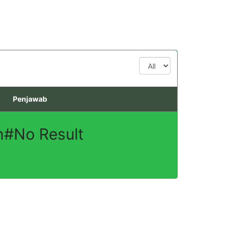
All
Penjawab
en#No Result