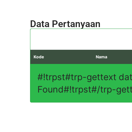
Data Pertanyaan
Kode
Nama
#!trpst#trp-gettext da
Found#!trpst#/trp-get